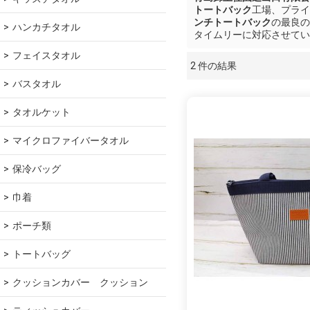
トートバック
工場、プライ
ンチトートバック
の最良の
ハンカチタオル
タイムリーに対応させてい
フェイスタオル
2 件の結果
ショーケース
バスタオル
タオルケット
マイクロファイバータオル
保冷バッグ
巾着
ポーチ類
トートバッグ
クッションカバー　クッション