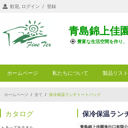
歓迎,
ログイン
/
登録
青島錦上佳
豊富な生活空間を作り、
ホームページ
私たちについて
製品リス
ホームページ
/
全て
/
保冷保温ランチトートバック
カタログ
保冷保温ラン
青島錦上佳園進出口有限公
キッズチタオル