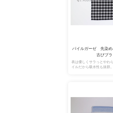
パイルガーゼ 先染
古びブラ
表は優しくサラっとやわ
イルだから吸水性も抜群
羽落ちしにくく、拭いた
くいので、肌の弱い方や
使いいただけます。古び
力があり