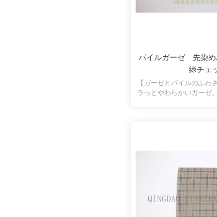
パイルガーゼ 先染
緑チェ
【ガーゼとパイルのふわ
ラっとやわらかいガーゼ
水性も抜群。片面パイル
く、拭いたときに糸くず
の弱い方やお子様にも安
ます。シンプルなチェッ
す。