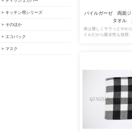
ティッシュカバー
キッチン用シリーズ
パイルガーゼ 両面ジ
タオル 
そのほか
表は優しくサラっとやわ
イルだから吸水性も抜群
エコバック
羽落ちしにくく、拭いた
くいので、肌の弱い方や
マスク
使いいただけます。両面
ります