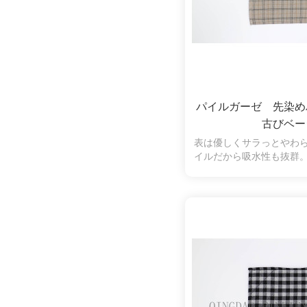
パイルガーゼ 先染
古びベー
表は優しくサラっとやわ
イルだから吸水性も抜群
羽落ちしにくく、拭いた
くいので、肌の弱い方や
使いいただけます。古び
力があり