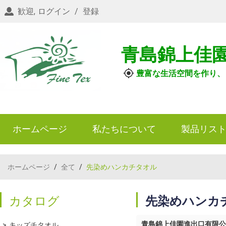
歓迎,
ログイン
/
登録
青島錦上佳
豊富な生活空間を作り、
ホームページ
私たちについて
製品リス
ホームページ
/
全て
/
先染めハンカチタオル
カタログ
先染めハンカ
青島錦上佳園進出口有限公
キッズチタオル