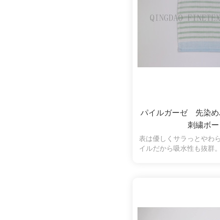
パイルガーゼ 先染
刺繍ボー
表は優しくサラっとやわ
イルだから吸水性も抜群
羽落ちしにくく、拭いた
くいので、肌の弱い方や
使いいただけます。ワン
商品の魅力を増