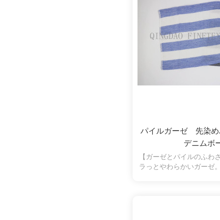
パイルガーゼ 先染
デニムボ
【ガーゼとパイルのふわ
ラっとやわらかいガーゼ
水性も抜群。片面パイル
く、拭いたときに糸くず
の弱い方やお子様にも安
ます。シンプルなボーダ
す。