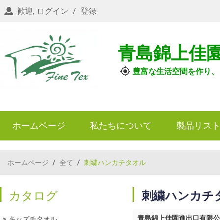
歓迎,
ログイン
/
登録
青島錦上佳
豊富な生活空間を作り、
ホームページ
私たちについて
製品リス
ホームページ
/
全て
/
刺繍ハンカチタオル
カタログ
刺繍ハンカチ
青島錦上佳園進出口有限公
キッズチタオル