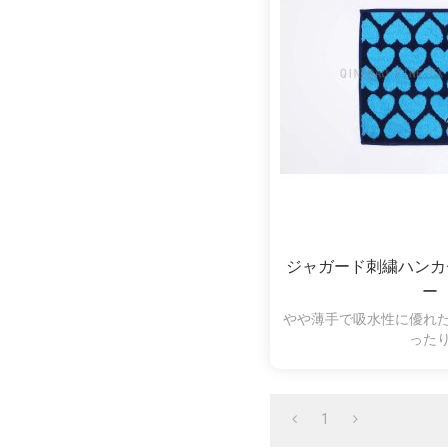
ジャガード刺繍ハンカ
ー
やや薄手で吸水性に優れ
った
速乾性に優れたジ
1