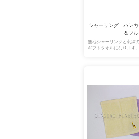
シャーリング ハンカ
＆ブル
無地シャーリングと刺繍
ギフトタオルになります
加工で仕上げてあります
短く刈り込んであるので
りにくく安