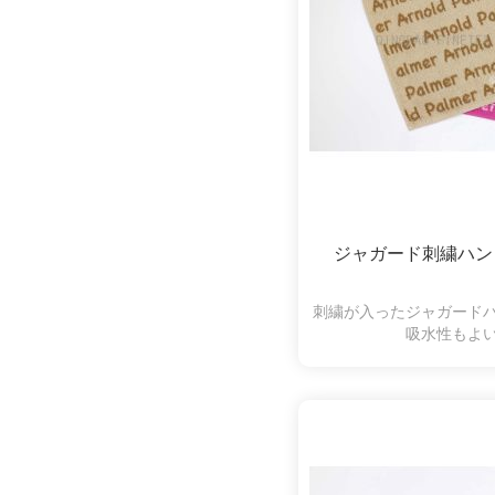
ジャガード刺繍ハン
刺繍が入ったジャガード
吸水性もよ