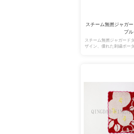
スチーム無撚ジャガー
プル
スチーム無撚ジャガード
ザイン、優れた刺繍ボー
オルのいい選