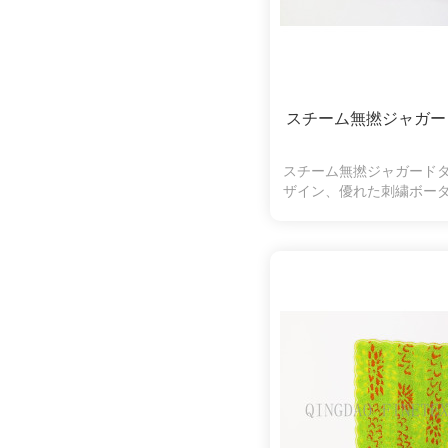
スチーム無撚ジャガー
スチーム無撚ジャガード
ザイン、優れた刺繍ボー
オルのいい選