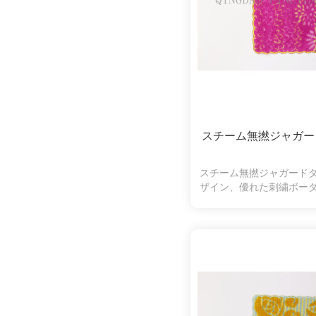
スチーム無撚ジャガー
スチーム無撚ジャガード
ザイン、優れた刺繍ボー
オルのいい選