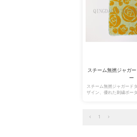
スチーム無撚ジャガー
ー
スチーム無撚ジャガード
ザイン、優れた刺繍ボー
オルのいい選
1