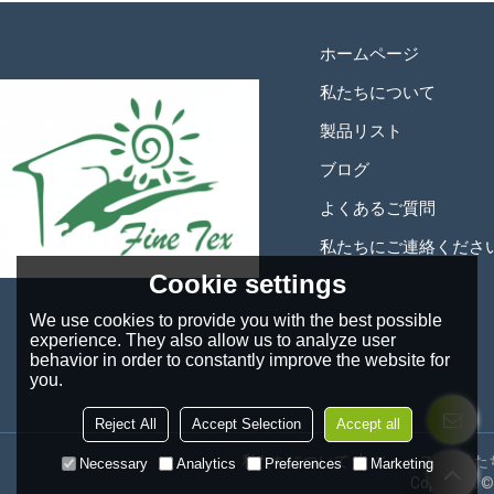
ホームページ
私たちについて
製品リスト
ブログ
よくあるご質問
私たちにご連絡くださ
Cookie settings
We use cookies to provide you with the best possible
experience. They also allow us to analyze user
behavior in order to constantly improve the website for
you.
Reject All
Accept Selection
Accept all
私たちについて
ニュース
私た
Necessary
Analytics
Preferences
Marketing
Copyright 