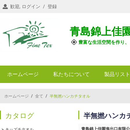
歓迎,
ログイン
/
登録
青島錦上佳
豊富な生活空間を作り、
ホームページ
私たちについて
製品リス
ホームページ
/
全て
/
半無撚ハンカチタオル
カタログ
半無撚ハンカ
青島錦上佳園進出口有限公
キッズチタオル