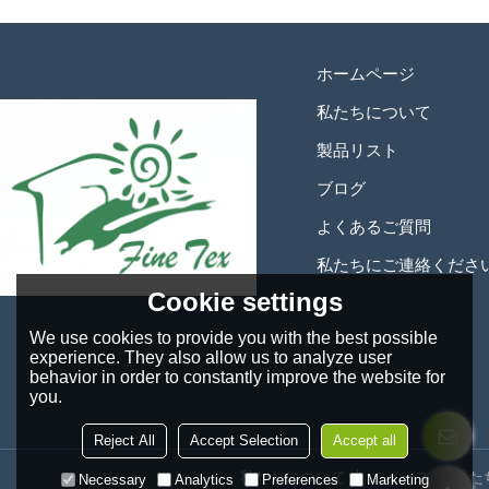
ホームページ
私たちについて
製品リスト
ブログ
よくあるご質問
私たちにご連絡くださ
Cookie settings
We use cookies to provide you with the best possible
experience. They also allow us to analyze user
behavior in order to constantly improve the website for
you.
Reject All
Accept Selection
Accept all
私たちについて
ニュース
私た
Necessary
Analytics
Preferences
Marketing