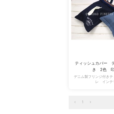
ティッシュカバー 
き 2色 
デニム製フリンジ付きテ
レ インテ
1