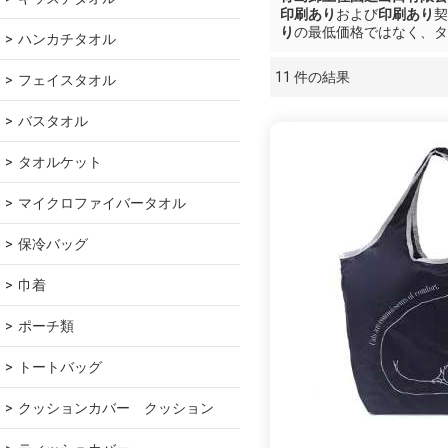
印刷あり
および
印刷あり
契
り
の最低価格ではなく、タ
ハンカチタオル
11 件の結果
フェイスタオル
ショーケース
バスタオル
タオルケット
マイクロファイバータオル
保冷バッグ
巾着
ポーチ類
トートバッグ
クッションカバー　クッション