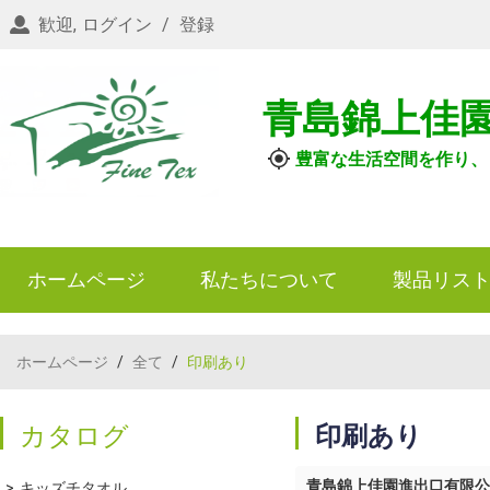
歓迎,
ログイン
/
登録
青島錦上佳
豊富な生活空間を作り、
ホームページ
私たちについて
製品リス
ホームページ
/
全て
/
印刷あり
カタログ
印刷あり
青島錦上佳園進出口有限公
キッズチタオル