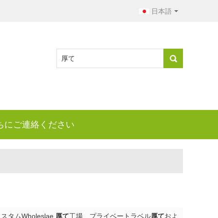
日本語
ちにご連絡ください
ムWholeslae
厚て
工場、プライベートラベル
厚て
およ