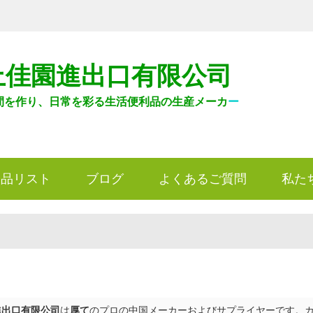
上佳園進出口有限公司
間を作り、日常を彩る生活便利品の生産メーカ
ー
製品リスト
ブログ
よくあるご質問
私た
進出口有限公司
は
厚て
のプロの中国メーカーおよびサプライヤーです。カスタ