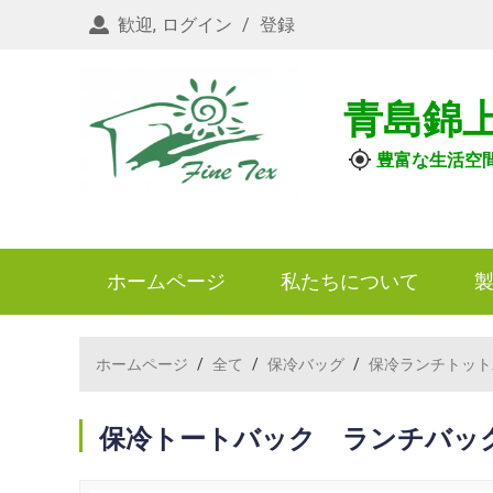
歓迎,
ログイン
/
登録
青島錦
豊富な生活空
ホームページ
私たちについて
ホームページ
/
全て
/
保冷バッグ
/
保冷ランチトット
保冷トートバック ランチバッ