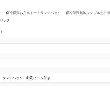
ク
保冷保温お弁当トートランチバック
保冷保温無地シンプルお弁
バック
い