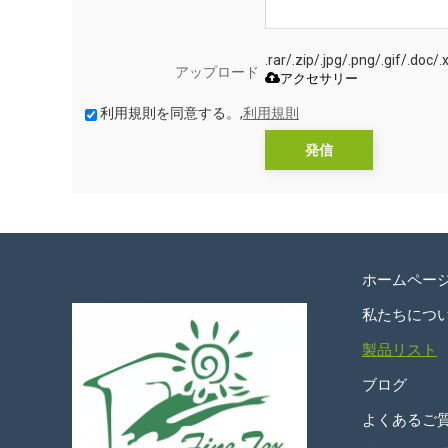
.rar/.zip/.jpg/.png/.gif
アップロード
アクセサリー
利用規則を同意する。,
利用規則
発信
ホームペー
私たちにつ
製品リスト
ブログ
よくあるご