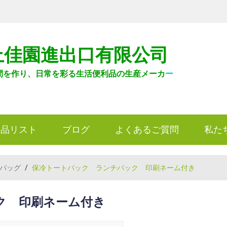
上佳園進出口有限公司
間を作り、日常を彩る生活便利品の生産メーカ
ー
製品リスト
ブログ
よくあるご質問
私た
バッグ
/
保冷トートバック ランチバック 印刷ネーム付き
ク 印刷ネーム付き