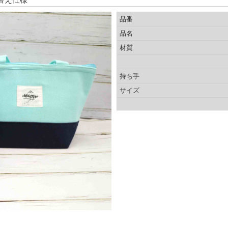
替え仕様
品番
品名
材質
持ち手
サイズ