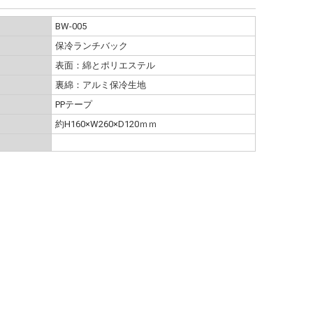
BW-005
保冷ランチバック
表面：綿とポリエステル
裏綿：アルミ保冷生地
PPテープ
約H160×W260×D120ｍｍ