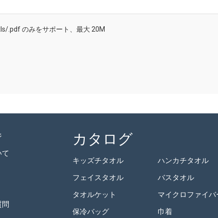
/.doc/.xls/.pdf のみをサポート、最大 20M
カタログ
ジ
いて
キッズチタオル
ハンカチタオル
フェイスタオル
バスタオル
タオルケット
質問
保冷バッグ
巾着