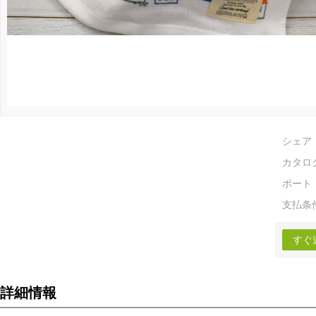
シェア
カタロ
ポート
支払条
すぐ
詳細情報