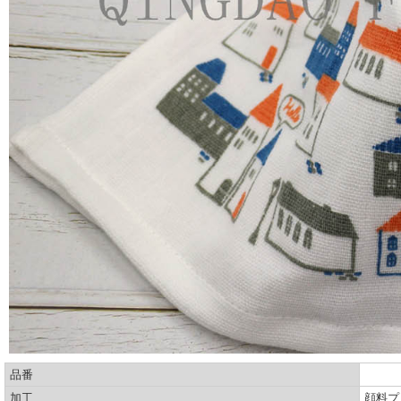
品番
加工
顔料プ