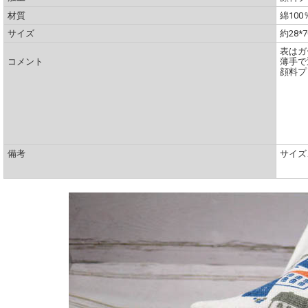
材質
綿100
サイズ
約28*7
表はガ
コメント
薄手で
顔料プ
備考
サイズ