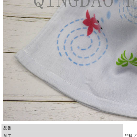
品番
加工
顔料プ