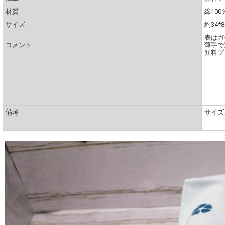
材質
綿100
サイズ
約34*8
表はガ
コメント
薄手で
顔料プ
備考
サイズ