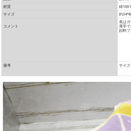
材質
綿100
サイズ
約34*8
表はガ
コメント
薄手で
顔料プ
備考
サイズ