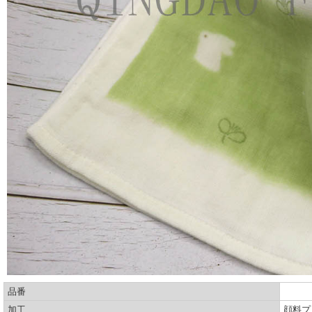
品番
加工
顔料プ