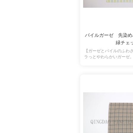
パイルガーゼ 先染
緑チェ
【ガーゼとパイルのふわ
ラっとやわらかいガーゼ
水性も抜群。片面パイル
く、拭いたときに糸くず
の弱い方やお子様にも安
ます。シンプルなチェッ
す。