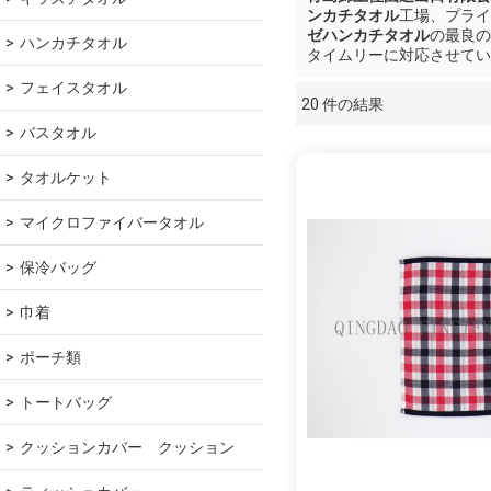
ンカチタオル
工場、プライ
ゼハンカチタオル
の最良の
ハンカチタオル
タイムリーに対応させてい
フェイスタオル
20 件の結果
ショーケース
バスタオル
タオルケット
マイクロファイバータオル
保冷バッグ
巾着
ポーチ類
トートバッグ
クッションカバー　クッション