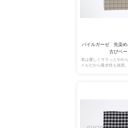
パイルガーゼ 先染
古びベー
表は優しくサラっとやわ
イルだから吸水性も抜群
羽落ちしにくく、拭いた
くいので、肌の弱い方や
使いいただけます。古び
力があり