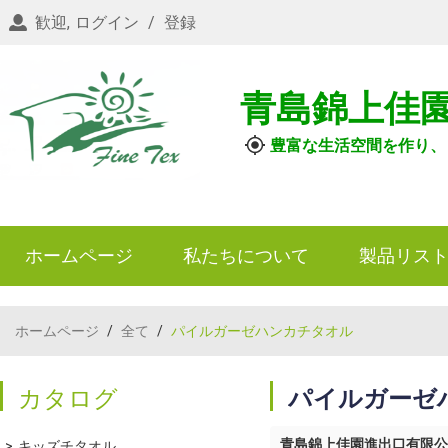
歓迎,
ログイン
/
登録
青島錦上佳
豊富な生活空間を作り、
ホームページ
私たちについて
製品リス
ホームページ
/
全て
/
パイルガーゼハンカチタオル
カタログ
パイルガーゼ
青島錦上佳園進出口有限公
キッズチタオル