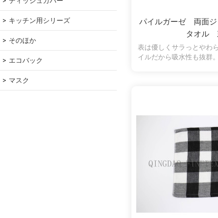
ティッシュカバー
キッチン用シリーズ
パイルガーゼ 両面ジ
タオル 
そのほか
表は優しくサラっとやわ
イルだから吸水性も抜群
エコバック
羽落ちしにくく、拭いた
くいので、肌の弱い方や
マスク
使いいただけます。両面
ります