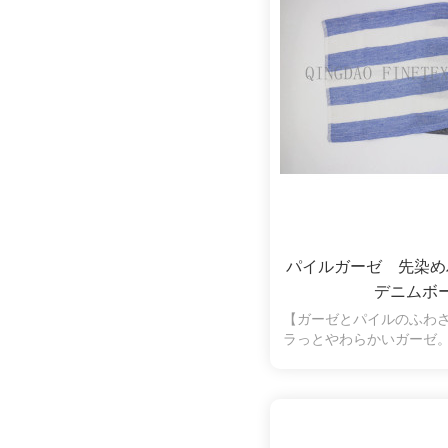
パイルガーゼ 先染
デニムボ
【ガーゼとパイルのふわ
ラっとやわらかいガーゼ
水性も抜群。片面パイル
く、拭いたときに糸くず
の弱い方やお子様にも安
ます。シンプルなボーダ
す。