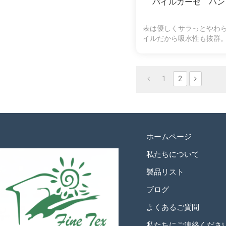
パイルガーゼ ハン
表は優しくサラっとやわ
イルだから吸水性も抜群
羽落ちしにくく、拭いた
くいので、肌の弱い方や
使いいただ
1
2
ホームページ
私たちについて
製品リスト
ブログ
よくあるご質問
私たちにご連絡くださ