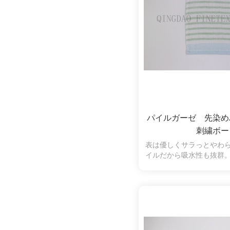
パイルガーゼ 先染
刺繍ボー
表は優しくサラっとやわ
イルだから吸水性も抜群
羽落ちしにくく、拭いた
くいので、肌の弱い方や
使いいただけます。ワン
商品の魅力を増