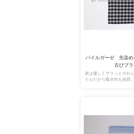
パイルガーゼ 先染
古びブラ
表は優しくサラっとやわ
イルだから吸水性も抜群
羽落ちしにくく、拭いた
くいので、肌の弱い方や
使いいただけます。古び
力があり